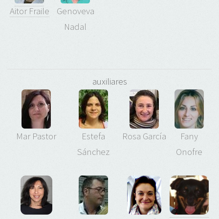
Aitor Fraile
Genoveva
Nadal
auxiliares
Mar Pastor
Estefa
Rosa García
Fany
Sánchez
Onofre