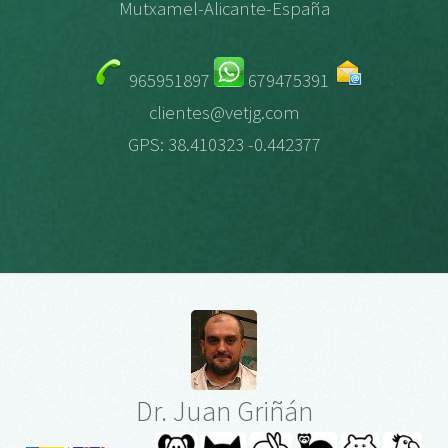
Mutxamel-Alicante-España
965951897
679475391
clientes@vetjg.com
GPS: 38.410323 -0.442377
Dr. Juan Griñán