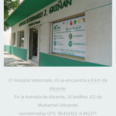
El Hospital Veterinario JG se encuentra
a 8 km de
Alicante
.
En la Avenida de Alicante, 18 (edificio JG) de
Mutxamel (Alicante)
coordenadas GPS: 38.410323 -0.442377