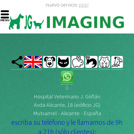
nuevo servicio ¡¡¡¡¡¡:
()
Hospital Veterinario J. Griñán
Avda Alicante, 18 (edificio JG)
Mutxamel - Alicante - España
escriba su teléfono y le llamamos de 9h
a 21h (sólo clientes):