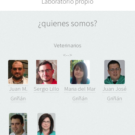
Laboratorio propio
¿quienes somos?
Veterinarios
<-->
Juan M.
Sergio Lillo
Maria del Mar
Juan José
Griñán
Griñán
Griñán